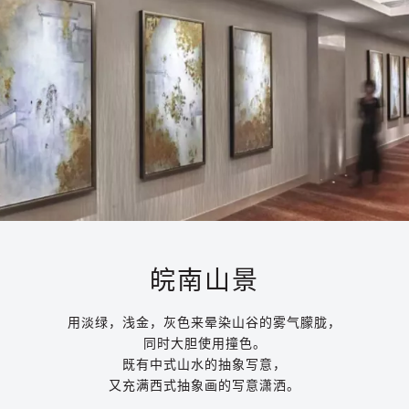
皖南山景
用淡绿，浅金，灰色来晕染山谷的雾气朦胧，
同时
大胆使用撞色。
既有中式山水的抽象写意，
又充满
西式抽象画的写意潇洒。