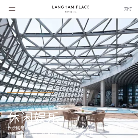
预订
休闲娱乐
长沙朗豪酒店提供设备先进的健身室和游泳池，让宾客在宁静的
环境下恣意舒展，洗涤身心，享受运动的乐趣。