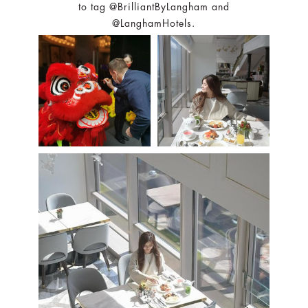
to tag @BrilliantByLangham and
@LanghamHotels.