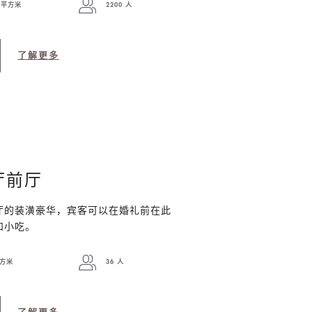
0 平方米
2200 人
了解更多
厅前厅
厅的装潢豪华，宾客可以在婚礼前在此
和小吃。
平方米
36 人