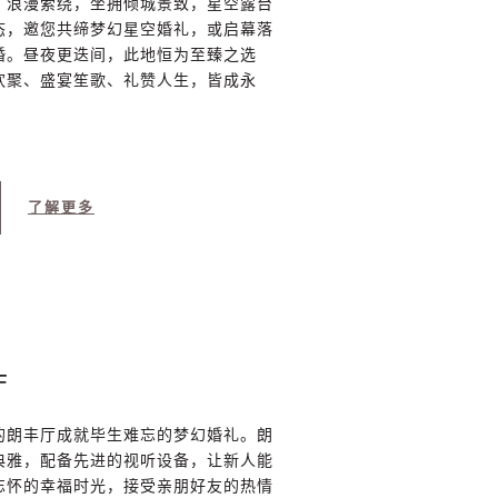
，浪漫萦绕，坐拥倾城景致，星空露台
态，邀您共缔梦幻星空婚礼，或启幕落
婚。昼夜更迭间，此地恒为至臻之选
欢聚、盛宴笙歌、礼赞人生，皆成永
了解更多
厅
的朗丰厅成就毕生难忘的梦幻婚礼。朗
典雅，配备先进的视听设备，让新人能
忘怀的幸福时光，接受亲朋好友的热情