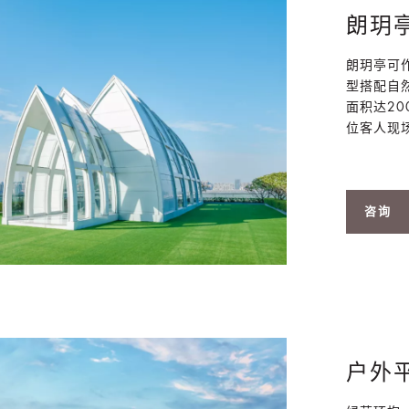
朗玥
朗玥亭可
型搭配自
面积达20
位客人现场
咨询
户外