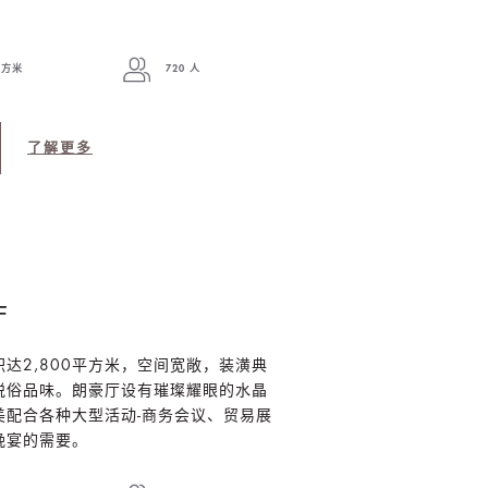
平方米
720 人
了解更多
厅
达2,800平方米，空间宽敞，装潢典
脱俗品味。朗豪厅设有璀璨耀眼的水晶
美配合各种大型活动-商务会议、贸易展
晚宴的需要。