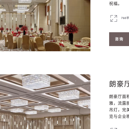
祝福。
760
咨询
朗豪
朗豪厅面积
雅，流露
吊灯，完
览与企业