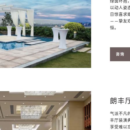
绿茵环抱
以动人姿
日惊喜求
——挚友
恒。
咨询
朗丰
气派不凡
丰厅装潢
享受难以