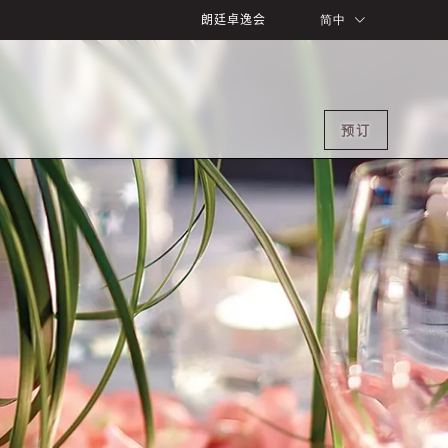
朗廷卓逸会
简中
预订