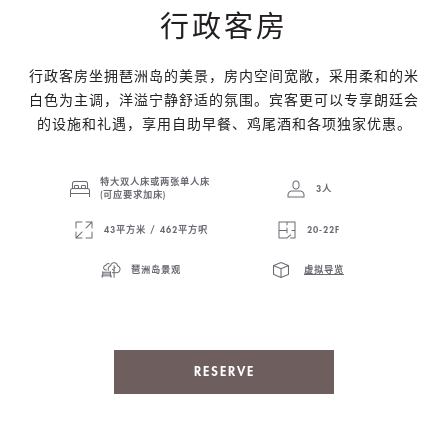
行政客房
行政客房坐拥琶洲岛的美景，房内空间宽敞，采用柔和的米
白色为主调，洋溢宁静舒适的氛围。宾客更可以专享朗廷会
的设施和礼遇，享用自助早餐、鸡尾酒和各项独家优惠。
特大双人床或两张单人床
3人
(可应要求加床)
43平方米 / 462平方呎
20-22F
琶洲岛景观
虚拟导览
RESERVE