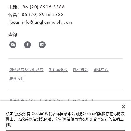
电话：
86 (20) 8916 3388
传真：86 (20) 8916 3333
lpcan.info@langhamhotels.com
查询
朗廷酒店及度假酒店
朗廷卓逸会
就业机会
媒体中心
联系我们
最优惠房价保证
条款和细则
隐私政策
COOKIES政策
宾客及访客行为规范与相互尊重
点击“接受所有 Cookie”即代表你同意本公司把Cookie档案储存在你的装
可持续发展
置上，以改善网站浏览体验、分析网站使用情况和配合本公司的营销工
作。