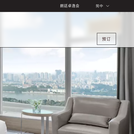
朗廷卓逸会
简中
预订