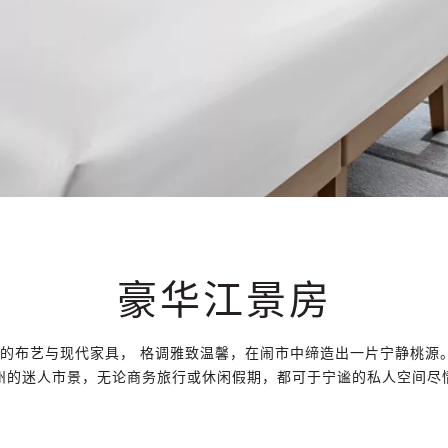
豪华江景房
布艺与现代家具， 格调雅致温馨，在闹市中缔造出一片宁静桃源。客房设
州的迷人市景，无论商务旅行或休闲假期，都可于宁谧的私人空间尽