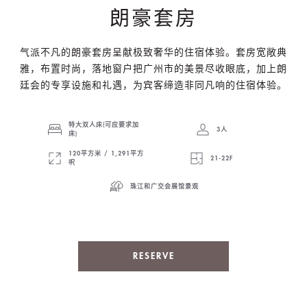
朗豪套房
气派不凡的朗豪套房呈献极致奢华的住宿体验。套房宽敞典
雅，布置时尚，落地窗户把广州市的美景尽收眼底，加上朗
廷会的专享设施和礼遇，为宾客缔造非同凡响的住宿体验。
特大双人床(可应要求加
3人
床)
120平方米 / 1,291平方
21-22F
呎
珠江和广交会展馆景观
RESERVE