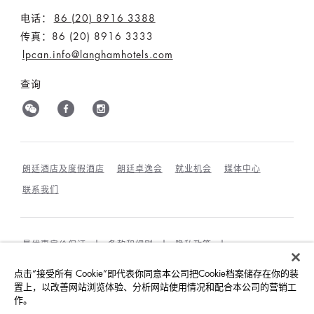
电话：
86 (20) 8916 3388
传真：86 (20) 8916 3333
lpcan.info@langhamhotels.com
查询
朗廷酒店及度假酒店
朗廷卓逸会
就业机会
媒体中心
联系我们
最优惠房价保证
条款和细则
隐私政策
COOKIES政策
宾客及访客行为规范与相互尊重
点击“接受所有 Cookie”即代表你同意本公司把Cookie档案储存在你的装
可持续发展
置上，以改善网站浏览体验、分析网站使用情况和配合本公司的营销工
作。