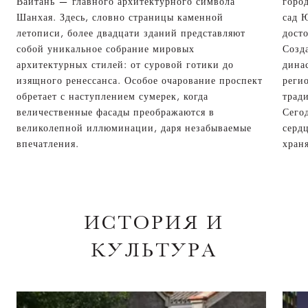
Вайтань — главного архитектурного символа
горо
Шанхая. Здесь, словно страницы каменной
сад 
летописи, более двадцати зданий представляют
дост
собой уникальное собрание мировых
Созд
архитектурных стилей: от суровой готики до
дина
изящного ренессанса. Особое очарование проспект
реги
обретает с наступлением сумерек, когда
трад
величественные фасады преображаются в
Сего
великолепной иллюминации, даря незабываемые
серд
впечатления.
хран
ИСТОРИЯ И
КУЛЬТУРА