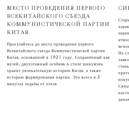
МЕСТО ПРОВЕДЕНИЯ ПЕРВОГО
СИ
ВСЕКИТАЙСКОГО СЪЕЗДА
Стар
КОММУНИСТИЧЕСКОЙ ПАРТИИ
хара
КИТАЯ
чере
атмо
Прогуляйтесь до места проведения первого
мгно
Всекитайского съезда Коммунистической партии
Но с
Китая, основанной в 1921 году. Сохранённый как
заявл
музей, двухэтажный особняк в стиле шикумэнь
стен
хранит увлекательную историю Китая, а также
прит
историю формирования партии. Это всего в 5
поку
минутах ходьбы от отеля.
Синь
насто
дина