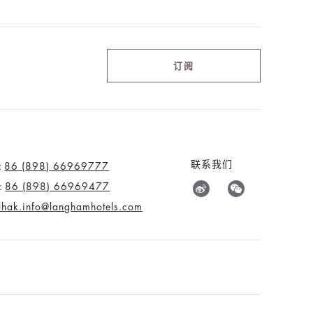
订阅
联系我们
:
86 (898) 66969777
:
86 (898) 66969477
tlhak.info@langhamhotels.com