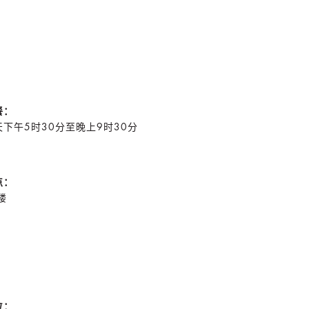
餐：
天下午5时30分至晚上9时30分
点：
楼
位：