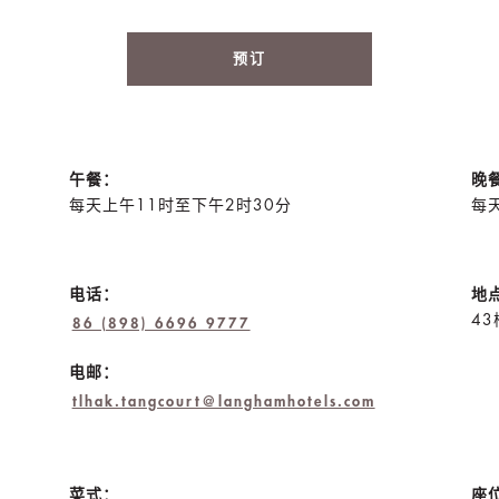
预订
午餐：
晚
每天上午11时至下午2时30分
每
电话：
地
43
86 (898) 6696 9777
电邮：
tlhak.tangcourt@langhamhotels.com
菜式：
座