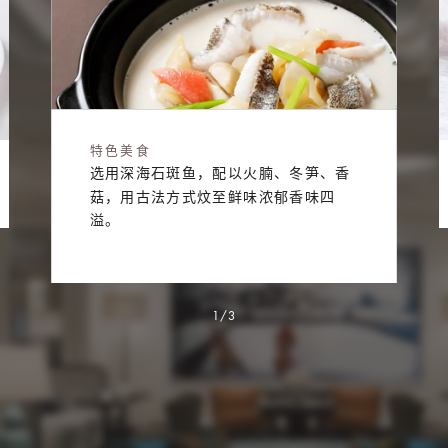
特色美食
选用深海石斑鱼，配以火腩、冬笋、香
菇，用古法方式炆至鲜味浓郁香味四
溢。
1/3