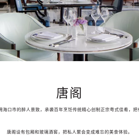
唐阁
坐拥海口市的醉人景致，承袭百年烹饪传统精心创制正宗粤式佳肴，把
唐阁设有包厢和玻璃酒窖，把私人聚会变成难忘的美食体验。