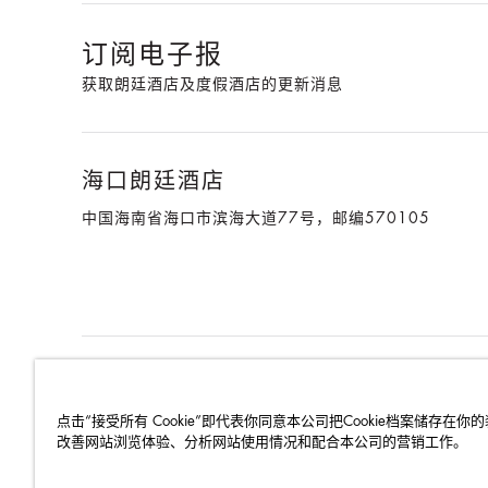
订阅电子报
获取朗廷酒店及度假酒店的更新消息
海口朗廷酒店
中国海南省海口市滨海大道77号，邮编570105
朗廷酒店及度假酒店
就业机会
媒体中心
联系我们
点击“接受所有 Cookie”即代表你同意本公司把Cookie档案储存在你
改善网站浏览体验、分析网站使用情况和配合本公司的营销工作。
最优惠房价保证
条款和细则
隐私政策
COOKIES