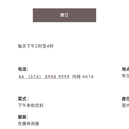
预订
每天下午2时至4时
电话：
地
布兰
内线 6616
86 （574） 8908 9999
菜式︰
座
下午茶和饮料
室内
服装：
优雅休闲服