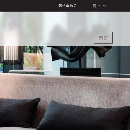
朗廷卓逸会
简中
预订