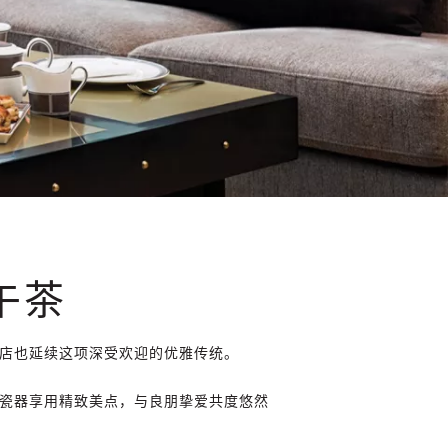
午茶
酒店也延续这项深受欢迎的优雅传统。
od瓷器享用精致美点，与良朋挚爱共度悠然