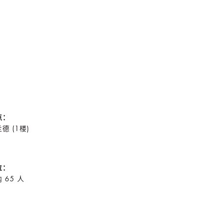
点：
德 (1楼)
位：
 65 人