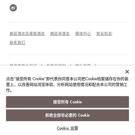
朗廷酒店及度假酒店
朗廷卓逸会
媒体中心
就业机会
联系我们
最优惠房价保证
条款和细则
隐私政策
COOKIES政策
宾客及访客行为规范与相互尊重
点击“接受所有 Cookie”即代表你同意本公司把Cookie档案储存在你的装
置上，以改善网站浏览体验、分析网站使用情况和配合本公司的营销工
ACCESSIBILITY
作。
©朗廷酒店国际有限公司
接受所有 Cookie
版权所有。
沪ICP备09039361号
拒绝全部非必要的 Cookie
Cookie 设置