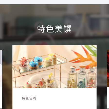
特色美馔
特色佳肴