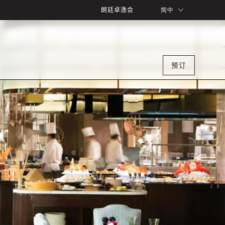
朗廷卓逸会
简中
预订