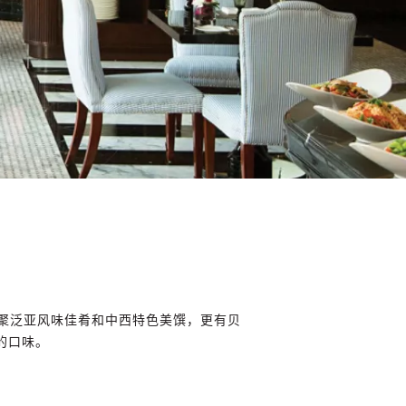
汇聚泛亚风味佳肴和中西特色美馔，更有贝
的口味。