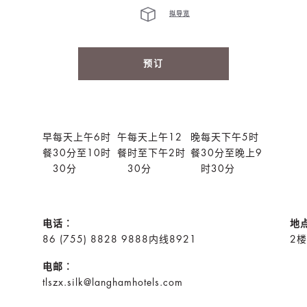
拟导览
预订
早
每天上午6时
午
每天上午12
晚
每天下午5时
餐
30分至10时
餐
时至下午2时
餐
30分至晚上9
30分
30分
时30分
电话︰
地
86 (755) 8828 9888内线8921
2
电邮︰
tlszx.silk@langhamhotels.com