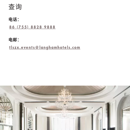
查询
电话：
86 (755) 8828 9888
电邮：
tlszx.events@langhamhotels.com