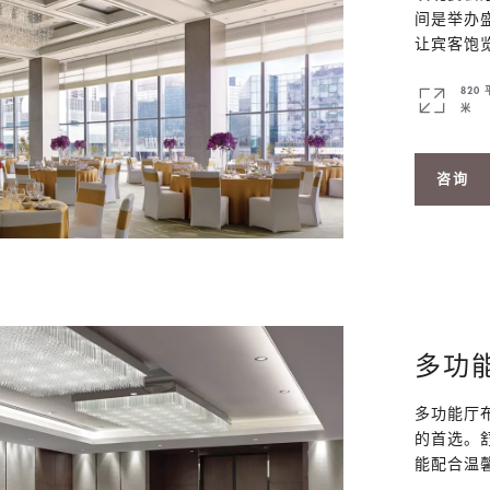
间是举办
让宾客饱
820
米
咨询
多功
多功能厅
的首选。
能配合温