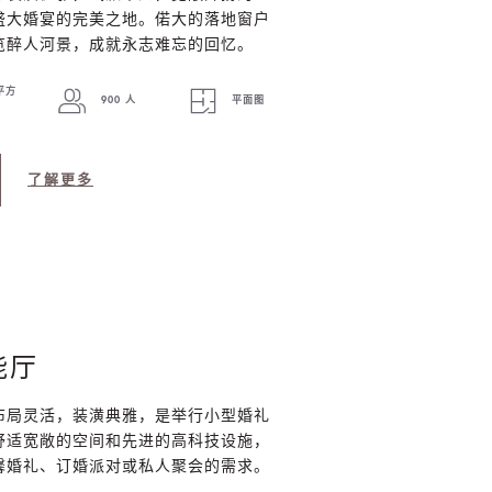
盛大婚宴的完美之地。偌大的落地窗户
览醉人河景，成就永志难忘的回忆。
 平方
900 人
平面图
了解更多
能厅
布局灵活，装潢典雅，是举行小型婚礼
舒适宽敞的空间和先进的高科技设施，
馨婚礼、订婚派对或私人聚会的需求。