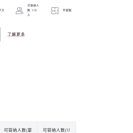
–
可容纳人
 平方
数 110
平面图
人
了解更多
可容纳人数(宴
可容纳人数(U