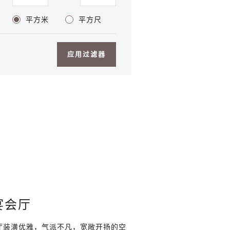
平方米
平方尺
应用过滤器
宴会厅
厅装潢优雅，气派不凡，宽敞开扬的空