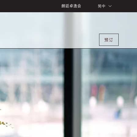
朗廷卓逸会
简中
预订