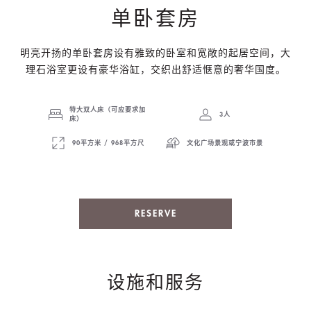
单卧套房
明亮开扬的单卧套房设有雅致的卧室和宽敞的起居空间，大
理石浴室更设有豪华浴缸，交织出舒适惬意的奢华国度。
特大双人床（可应要求加
3人
床）
90平方米 / 968平方尺
文化广场景观或宁波市景
RESERVE
设施和服务