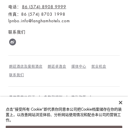
电话：
86 (574) 8908 9999
传真：86 (574) 8703 1998
lpnbo.info@langhamhotels.com
联系我们
朗廷酒店及度假酒店
朗廷卓逸会
媒体中心
就业机会
联系我们
最优惠房价保证
条款和细则
隐私政策
COOKIES政策
宾客及访客行为规范与相互尊重
点击“接受所有 Cookie”即代表你同意本公司把Cookie档案储存在你的装
ACCESSIBILITY
置上，以改善网站浏览体验、分析网站使用情况和配合本公司的营销工
作。
©朗廷酒店国际有限公司