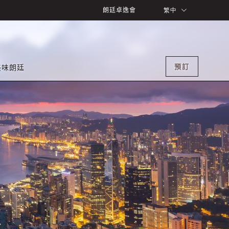
朗廷卓逸會
繁中
預訂
美味朗廷