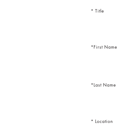
Title
First Name
Last Name
Location