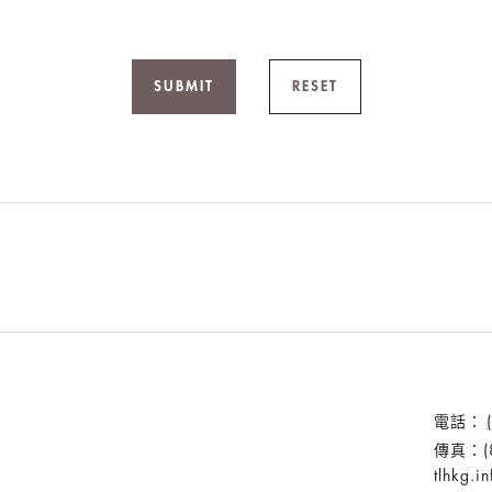
SUBMIT
RESET
電話：
傳真：(8
tlhkg.i