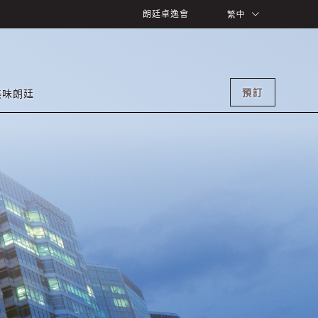
朗廷卓逸會
繁中
預訂
美味朗廷