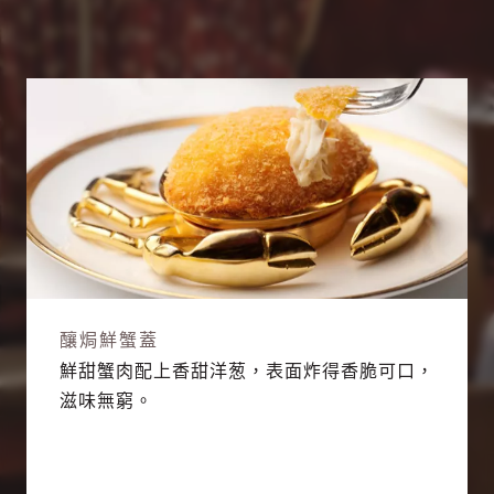
釀焗鮮蟹蓋
鮮甜蟹肉配上香甜洋葱，表面炸得香脆可口，
滋味無窮。