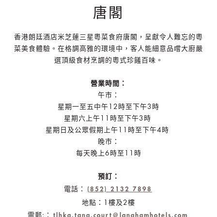
唐閣
香港朗廷酒店米芝蓮三星粵菜食府唐閣，呈獻令人難忘的粵
菜美食體驗。在格調高雅的環境中，客人能細意品嚐大廚嚴
選頂級食材烹調的粵式珍饈百味。
營業時間：
午市：
星期一至五中午12時至下午3時
星期六上午11時至下午3時
星期日及公眾假期上午11時至下午4時
晚市：
每天晚上6時至11時
預訂：
電話：
(852) 2132 7898
地點：1樓及2樓
電郵:：
tlhkg.tang.court@langhamhotels.com