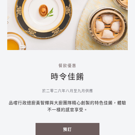
餐飲優惠
時令佳餚
於二零二六年八月至九月供應
品嚐行政總廚黃智輝與大廚團隊精心創製的特色佳餚，體驗
不一樣的感官享受。
預訂