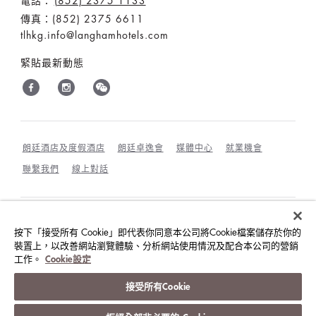
電話：
(852) 2375 1133
傳真：(852) 2375 6611
tlhkg.info@langhamhotels.com
緊貼最新動態
朗廷酒店及度假酒店
朗廷卓逸會
媒體中心
就業機會
聯繫我們
線上對話
最優惠房價保證
條款和細則
隱私政策
按下「接受所有 Cookie」即代表你同意本公司將Cookie檔案儲存於你的
裝置上，以改善網站瀏覽體驗、分析網站使用情況及配合本公司的營銷
COOKIES政策
賓客及訪客行為規範與相互尊重
工作。
Cookie設定
©朗廷酒店國際有限公司
接受所有Cookie
版權所有。
沪ICP备09039361号