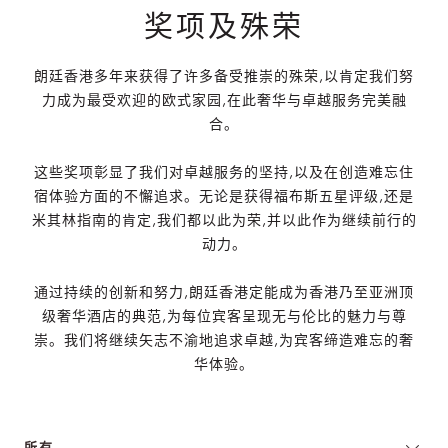
奖项及殊荣
朗廷香港多年来获得了许多备受推崇的殊荣,以肯定我们努
力成为最受欢迎的欧式家园,在此奢华与卓越服务完美融
合。
这些奖项彰显了我们对卓越服务的坚持,以及在创造难忘住
宿体验方面的不懈追求。无论是获得福布斯五星评级,还是
米其林指南的肯定,我们都以此为荣,并以此作为继续前行的
动力。
通过持续的创新和努力,朗廷香港定能成为香港乃至亚洲顶
级奢华酒店的典范,为每位宾客呈现无与伦比的魅力与尊
崇。我们将继续矢志不渝地追求卓越,为宾客缔造难忘的奢
华体验。
所有