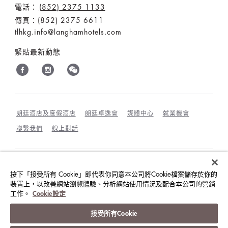
電話：
(852) 2375 1133
傳真：(852) 2375 6611
tlhkg.info@langhamhotels.com
緊貼最新動態
朗廷酒店及度假酒店
朗廷卓逸會
媒體中心
就業機會
聯繫我們
線上對話
最優惠房價保證
條款和細則
隱私政策
按下「接受所有 Cookie」即代表你同意本公司將Cookie檔案儲存於你的
裝置上，以改善網站瀏覽體驗、分析網站使用情況及配合本公司的營銷
COOKIES政策
賓客及訪客行為規範與相互尊重
工作。
Cookie設定
©朗廷酒店國際有限公司
接受所有Cookie
版權所有。
沪ICP备09039361号