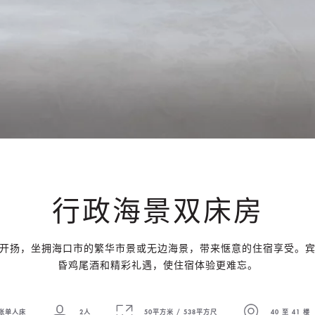
行政海景双床房
开扬，坐拥海口市的繁华市景或无边海景，带来惬意的住宿享受。
昏鸡尾酒和精彩礼遇，使住宿体验更难忘。
张单人床
2人
50平方米 / 538平方尺
40 至 41 楼