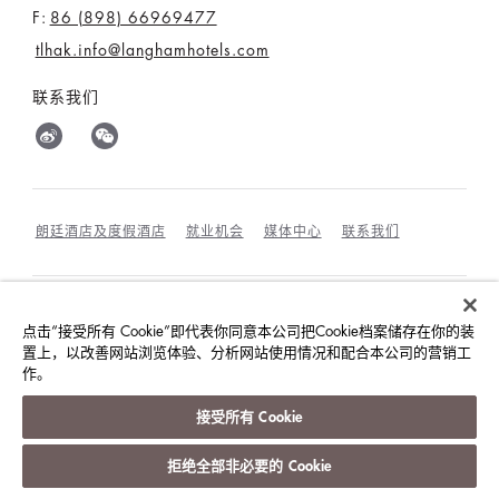
F:
86 (898) 66969477
tlhak.info@langhamhotels.com
联系我们
朗廷酒店及度假酒店
就业机会
媒体中心
联系我们
最优惠房价保证
条款和细则
隐私政策
点击“接受所有 Cookie”即代表你同意本公司把Cookie档案储存在你的装
置上，以改善网站浏览体验、分析网站使用情况和配合本公司的营销工
COOKIES政策
宾客及访客行为规范与相互尊重
作。
©朗廷酒店国际有限公司
接受所有 Cookie
版权所有。
沪ICP备09039361号
拒绝全部非必要的 Cookie