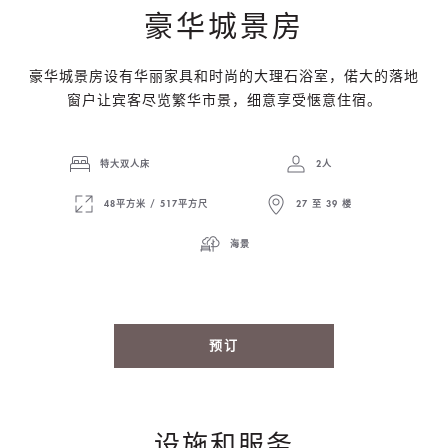
豪华城景房
豪华城景房设有华丽家具和时尚的大理石浴室，偌大的落地
窗户让宾客尽览繁华市景，细意享受惬意住宿。
特大双人床
2人
48平方米 / 517平方尺
27 至 39 楼
海景
预订
设施和服务