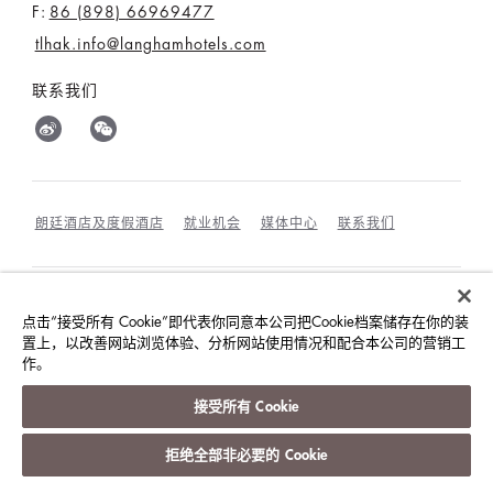
F:
86 (898) 66969477
tlhak.info@langhamhotels.com
联系我们
朗廷酒店及度假酒店
就业机会
媒体中心
联系我们
最优惠房价保证
条款和细则
隐私政策
点击“接受所有 Cookie”即代表你同意本公司把Cookie档案储存在你的装
COOKIES政策
宾客及访客行为规范与相互尊重
置上，以改善网站浏览体验、分析网站使用情况和配合本公司的营销工
作。
©朗廷酒店国际有限公司
接受所有 Cookie
版权所有。
沪ICP备09039361号
拒绝全部非必要的 Cookie