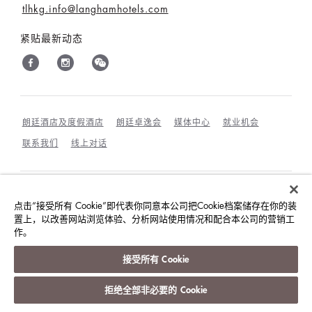
tlhkg.info@langhamhotels.com
紧贴最新动态
朗廷酒店及度假酒店
朗廷卓逸会
媒体中心
就业机会
联系我们
线上对话
最优惠房价保证
条款和细则
隐私政策
点击“接受所有 Cookie”即代表你同意本公司把Cookie档案储存在你的装
置上，以改善网站浏览体验、分析网站使用情况和配合本公司的营销工
COOKIES政策
宾客及访客行为规范与相互尊重
作。
©朗廷酒店国际有限公司
接受所有 Cookie
版权所有。
沪ICP备09039361号
拒绝全部非必要的 Cookie