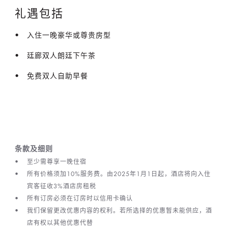
礼遇包括
入住一晚豪华或尊贵房型
廷廊双人朗廷下午茶
免费双人自助早餐
条款及细则
至少需尊享一晚住宿
所有价格须加10%服务费。由2025年1月1日起，酒店将向入住
宾客征收3%酒店房租税
所有订房必须在订房时以信用卡确认
我们保留更改优惠内容的权利。若所选择的优惠暂未能供应，酒
店有权以其他优惠代替