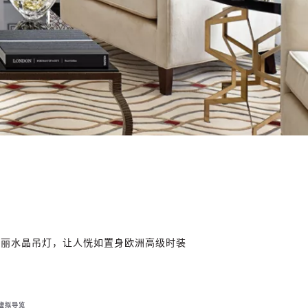
华丽水晶吊灯，让人恍如置身欧洲高级时装
虚拟导览