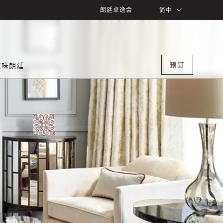
朗廷卓逸会
简中
预订
美味朗廷