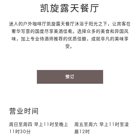
凯旋露天餐厅
迷人的户外咖啡厅凯旋露天餐厅沐浴于阳光之下，让宾客在
奢华写意的国度尽享美酒佳肴。选择众多的美食和异国风
味，加上专业侍酒师推荐的优质佳酿，成就非凡的美味享
受。
预订
营业时间
周日至周四 早上11时至晚上
周五至周六 早上11时至凌
11时30分
晨12时