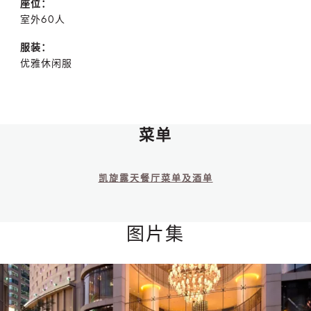
座位：
室外60人
服装：
优雅休闲服
菜单
凯旋露天餐厅菜单及酒单
图片集