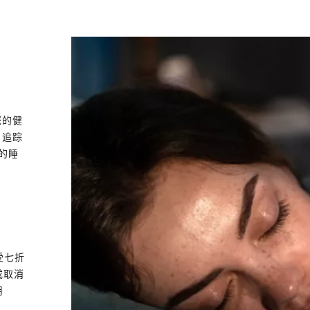
您的健
，追踪
的睡
享受七折
或取消
用