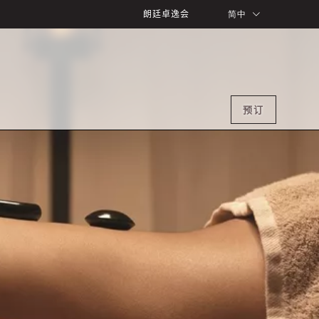
朗廷卓逸会
简中
预订