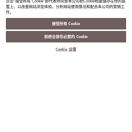
点击“接受所有 Cookie”即代表你同意本公司把Cookie档案储存在你的装
上海新天地朗廷酒店
置上，以改善网站浏览体验、分析网站使用情况和配合本公司的营销工
作。
中国上海市新天地马当路99号 邮编200021
接受所有 Cookie
电话：
86 (21) 2330 2288
拒绝全部非必要的 Cookie
传真：
86 (21) 2330 2233
Cookie 设置
电邮：
tlshx.info@langhamhotels.com
联系我们
朗廷酒店及度假酒店
朗廷卓逸会
就业机会
媒体中心
联系我们