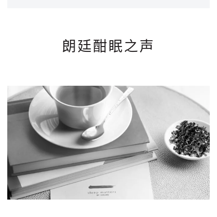
朗廷酣眠之声