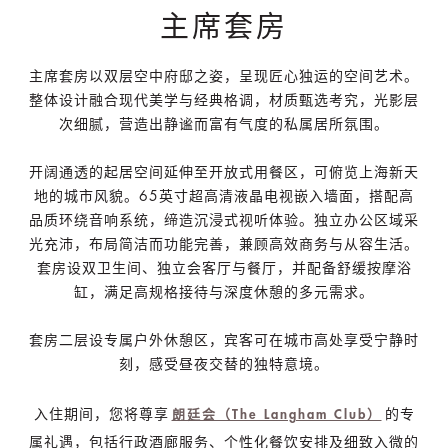
主席套房
主席套房以双层空中府邸之姿，呈现匠心独运的空间艺术。
整体设计融合现代美学与经典格调，材质甄选考究，光影层
次细腻，营造出静谧而富有气度的私属居所氛围。
开阔通透的起居空间延伸至开放式用餐区，可俯览上海新天
地的城市风貌。65英寸超高清液晶电视嵌入墙面，搭配高
品质环绕音响系统，缔造沉浸式视听体验。独立办公区域采
光充沛，布局简洁而功能完善，兼顾高效商务与从容生活。
套房设双卫生间、独立会客厅与餐厅，并配备舒缓按摩浴
缸，满足高规格接待与深度休憩的多元需求。
套房二层设专属户外休憩区，宾客可在城市高处享受宁静时
刻，感受昼夜交替的独特意境。
入住期间，您将尊享
的专
朗廷会（The Langham Club）
属礼遇，包括行政酒廊服务、个性化餐饮安排及细致入微的