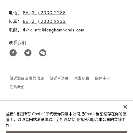
电话：
86 (21) 2330 2288
传真：
86 (21) 2330 2233
电邮：
tlshx.info@langhamhotels.com
联系我们
朗廷酒店及度假酒店
朗廷卓逸会
就业机会
媒体中心
联系我们
最优惠房价保证
条款和细则
隐私政策
点击“接受所有 Cookie”即代表你同意本公司把Cookie档案储存在你的装
COOKIES政策
宾客及访客行为规范与相互尊重
置上，以改善网站浏览体验、分析网站使用情况和配合本公司的营销工
作。
©朗廷酒店国际有限公司