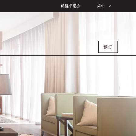
朗廷卓逸会
简中
预订