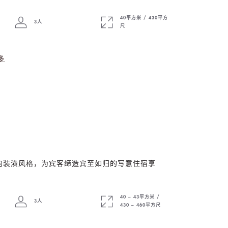
40平方米 / 430平方
3人
尺
多
的装潢风格，为宾客缔造宾至如归的写意住宿享
40 – 43平方米 /
3人
430 – 460平方尺