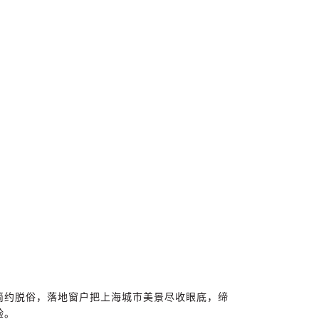
简约脱俗，落地窗户把上海城市美景尽收眼底，缔
验。