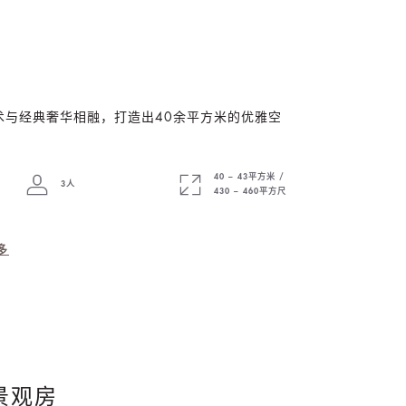
术与经典奢华相融，打造出40余平方米的优雅空
40 – 43平方米 /
3人
430 – 460平方尺
多
景观房