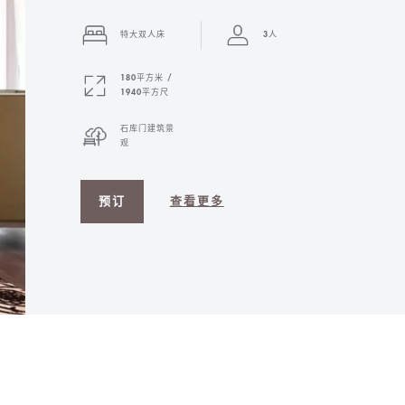
特大双人床
3人
180平方米 /
1940平方尺
石库门建筑景
观
预订
查看更多