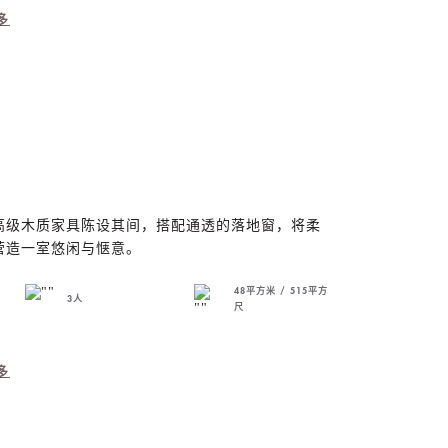
多
高级木质家具陈设其间，搭配通透的落地窗，将柔
营造一室悠闲与惬意。
48平方米 / 515平方
3人
尺
多